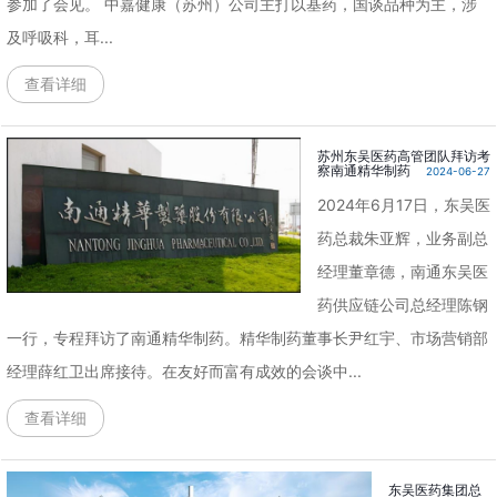
参加了会见。 中嘉健康（苏州）公司主打以基药，国谈品种为主，涉
及呼吸科，耳...
查看详细
苏州东吴医药高管团队拜访考
察南通精华制药
2024-06-27
2024年6月17日，东吴医
药总裁朱亚辉，业务副总
经理董章德，南通东吴医
药供应链公司总经理陈钢
一行，专程拜访了南通精华制药。精华制药董事长尹红宇、市场营销部
经理薛红卫出席接待。在友好而富有成效的会谈中...
查看详细
东吴医药集团总